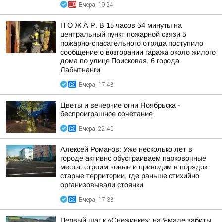
Вчера, 19:24
П О Ж А Р. В 15 часов 54 минуты на
центральный пункт пожарной связи 5
пожарно-спасательного отряда поступило
сообщение о возгорании гаража около жилого
дома по улице Поисковая, 6 города
Лабытнанги
Вчера, 17:43
Цветы и вечерние огни Ноябрьска -
беспроиграшное сочетание
Вчера, 22:40
Алексей Романов: Уже несколько лет в
городе активно обустраиваем парковочные
места: строим новые и приводим в порядок
старые территории, где раньше стихийно
организовывали стоянки
Вчера, 17:33
Первый шаг к «Снежинке»: на Ямале забиты