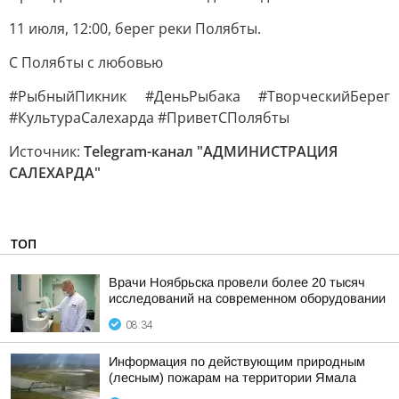
11 июля, 12:00, берег реки Полябты.
С Полябты с любовью
#РыбныйПикник #ДеньРыбака #ТворческийБерег
#КультураСалехарда #ПриветСПолябты
Источник:
Telegram-канал "АДМИНИСТРАЦИЯ
САЛЕХАРДА"
ТОП
Врачи Ноябрьска провели более 20 тысяч
исследований на современном оборудовании
08:34
Информация по действующим природным
(лесным) пожарам на территории Ямала