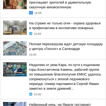
приглашает зрителей в удивительную
сказочную киновселенную
16:09
На страже не только огня - охрана здоровья
и профилактика в коллективе пожарных
16:09
Полная перезагрузка ждет детскую площадку
у центра «Геолог» в Салехарде
16:00
Недалеко от реки Кара, по пути к подножию
горы Константинов Камень, рабочей группе
по повышению благополучия КМНС удалось
соприкоснуться с эпохой ледникового
периода: спикер парламента Сергей Ямкин
заметил в земле древний...
16:00
Нейронный нянь: на Ямале тестируют