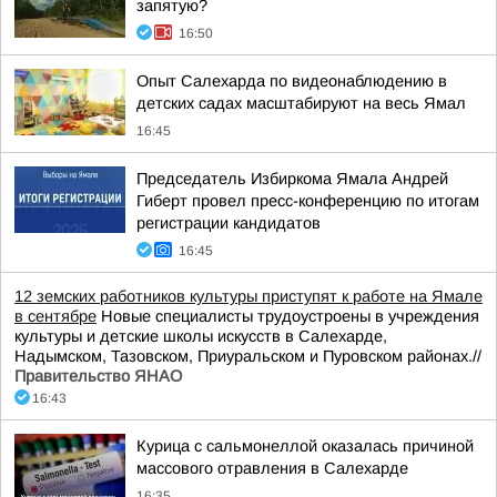
запятую?
16:50
Опыт Салехарда по видеонаблюдению в
детских садах масштабируют на весь Ямал
16:45
Председатель Избиркома Ямала Андрей
Гиберт провел пресс-конференцию по итогам
регистрации кандидатов
16:45
12 земских работников культуры приступят к работе на Ямале
в сентябре
Новые специалисты трудоустроены в учреждения
культуры и детские школы искусств в Салехарде,
Надымском, Тазовском, Приуральском и Пуровском районах.//
Правительство ЯНАО
16:43
Курица с сальмонеллой оказалась причиной
массового отравления в Салехарде
16:35