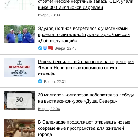
стратегические нефтяные запасы США упали
ниже 300 миллионов баррелей
Вчера, 23:03
Эдуард Логинов встретился с участниками
проекта госпитальной гуманитарной миссии
«Доброслужащий»
Вчера, 22:48
Режим беспилотной опасности на территории
Ямало-Ненецкого автономного округа
отменён
Вчера, 22:31
30 мастеров-косторезов поборются за победу
на выставке-конкурсе «Душа Севера»
Вчера, 22:08
В Салехарде продолжают открывать новые
современные пространства для жителей
города