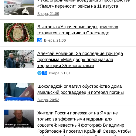
Из-за ограничений воздушного пространства
«Ямал» переносит рейсы на 11 августа
Вчера, 21:09
Выставка «Утраченные виды ремесел»
готовится к открытию в Салехарде
Вчера, 21:06
Алексей Романов: За последние три года
программа «Мой двор» преобразила
территории 35 многоэтажек
Вчера, 21:01
Шоколадкой оплатил обустройство дома
ямальский росгвардеец и потерял погоны
Вчера, 20:52
Жители России приезжают на Ямал не
только за эффектными кадрами для
соцсетей: известный фотограф Владимир
Горбатовский посетил Крайний Север, чтобы