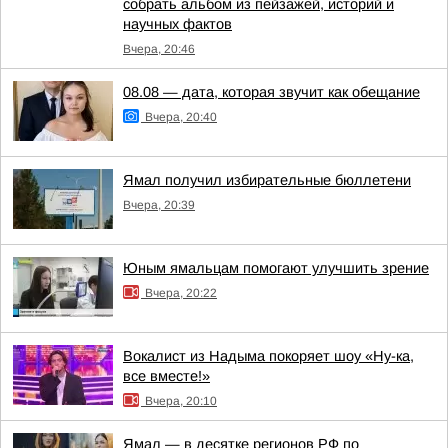
собрать альбом из пейзажей, историй и
научных фактов
Вчера, 20:46
08.08 — дата, которая звучит как обещание
Вчера, 20:40
Ямал получил избирательные бюллетени
Вчера, 20:39
Юным ямальцам помогают улучшить зрение
Вчера, 20:22
Вокалист из Надыма покоряет шоу «Ну-ка,
все вместе!»
Вчера, 20:10
Ямал — в десятке регионов РФ по