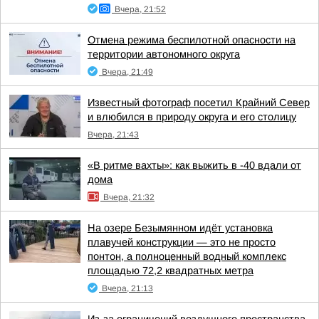
Вчера, 21:52
Отмена режима беспилотной опасности на
территории автономного округа
Вчера, 21:49
Известный фотограф посетил Крайний Север
и влюбился в природу округа и его столицу
Вчера, 21:43
«В ритме вахты»: как выжить в -40 вдали от
дома
Вчера, 21:32
На озере Безымянном идёт установка
плавучей конструкции — это не просто
понтон, а полноценный водный комплекс
площадью 72,2 квадратных метра
Вчера, 21:13