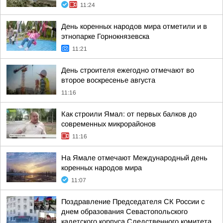
11:24
День коренных народов мира отметили и в
этнопарке Горнокнязевска
11:21
День строителя ежегодно отмечают во
второе воскресенье августа
11:16
Как строили Ямал: от первых балков до
современных микрорайонов
11:16
На Ямале отмечают Международный день
коренных народов мира
11:07
Поздравление Председателя СК России с
днем образования Севастопольского
кадетского корпуса Следственного комитета