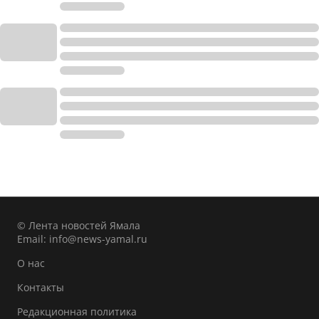
© Лента новостей Ямала
Email:
info@news-yamal.ru
О нас
Контакты
Редакционная политика