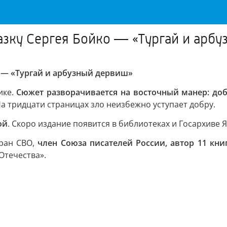
азку Сергея Бойко — «Тургай и арб
о — «Тургай и арбузный дервиш»
ике.
Сюжет разворачивается на восточный манер: до
а тридцати страницах зло неизбежно уступает добру.
ой
. Скоро издание появится в библиотеках и Госархиве 
еран СВО,
член Союза писателей России, автор 11 кни
Отечества».