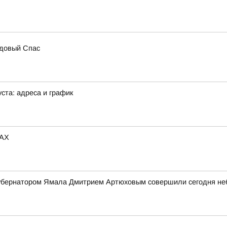
едовый Спас
ста: адреса и график
MAX
 губернатором Ямала Дмитрием Артюховым совершили сегодня н