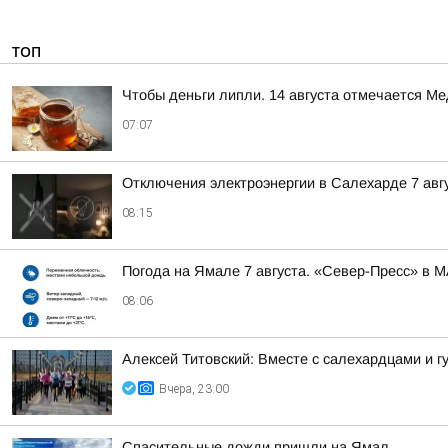
ТОП
Чтобы деньги липли. 14 августа отмечается М
07:07
Отключения электроэнергии в Салехарде 7 авгу
08:15
Погода на Ямале 7 августа. «Север-Пресс» в 
08:06
Алексей Титовский: Вместе с салехардцами и
Вчера, 23:00
Спасительные дожди пришли на Ямал