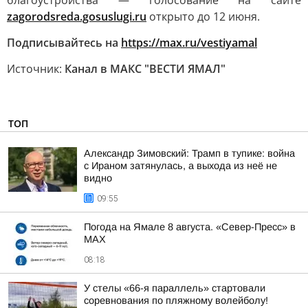
благоустройства — голосование на сайте
zagorodsreda.gosuslugi.ru
открыто до 12 июня.
Подписывайтесь на
https://max.ru/vestiyamal
Источник:
Канал в МАКС "ВЕСТИ ЯМАЛ"
ТОП
Александр Зимовский: Трамп в тупике: война
с Ираном затянулась, а выхода из неё не
видно
09:55
Погода на Ямале 8 августа. «Север-Пресс» в
MAX
08:18
У стелы «66-я параллель» стартовали
соревнования по пляжному волейболу!