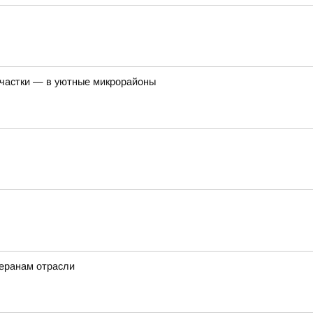
участки — в уютные микрорайоны
теранам отрасли