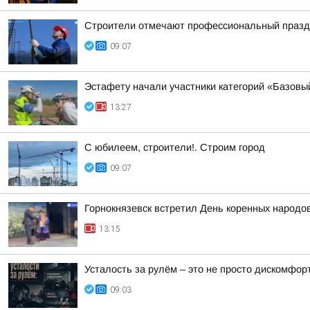
Строители отмечают профессиональный празд
09:07
Эстафету начали участники категорий «Базовы
13:27
С юбилеем, строители!. Строим город
09:07
Горнокнязевск встретил День коренных народо
13:15
Усталость за рулём – это не просто дискомфорт
09:03