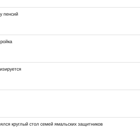
у пенсий
тройка
изируется
оялся круглый стол семей ямальских защитников