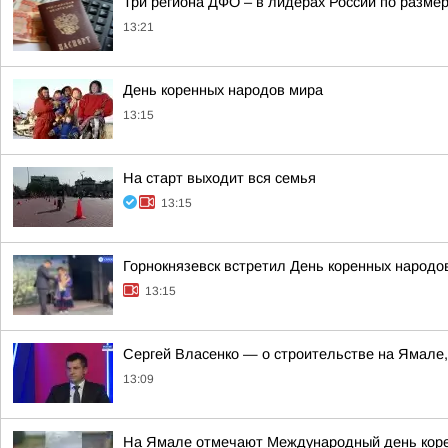
Три региона ДФО – в лидерах России по размер
13:21
День коренных народов мира
13:15
На старт выходит вся семья
13:15
Горнокнязевск встретил День коренных народо
13:15
Сергей Власенко — о строительстве на Ямале
13:09
На Ямале отмечают Международный день кор