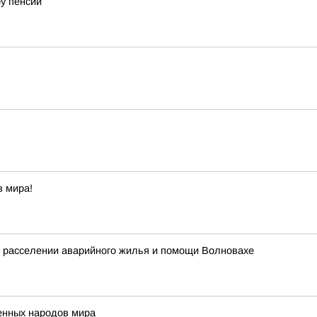
у пенсий
в мира!
, расселении аварийного жилья и помощи Волновахе
енных народов мира