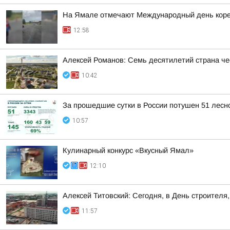
На Ямале отмечают Международный день коре
12:58
Алексей Романов: Семь десятилетий страна че
10:42
За прошедшие сутки в России потушен 51 лесно
10:57
Кулинарный конкурс «Вкусный Ямал»
12:10
Алексей Титовский: Сегодня, в День строител
11:57