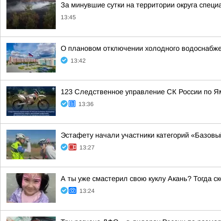
За минувшие сутки на территории округа спец
13:45
О плановом отключении холодного водоснабж
13:42
123 Следственное управление СК России по Я
13:36
Эстафету начали участники категорий «Базов
13:27
А ты уже смастерил свою куклу Акань? Тогда ск
13:24