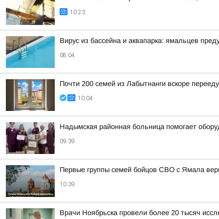
10:23
Вирус из бассейна и аквапарка: ямальцев пре
08:04
Почти 200 семей из Лабытнанги вскоре перееду
10:04
Надымская районная больница помогает оборуд
09:39
Первые группы семей бойцов СВО с Ямала верн
10:39
Врачи Ноябрьска провели более 20 тысяч исс