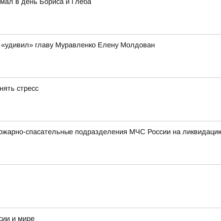
мал в день Бориса и Глеба
 «удивил» главу Муравленко Елену Молдован
нять стресс
ожарно-спасательные подразделения МЧС России на ликвидацию
сии и мире