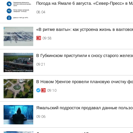
Погода на Ямале 6 августа. «Север-Пресс» в 
08:04
«В ритме вахты»: как устроена жизнь в вахтово
09:58
В Губкинском приступили к сносу старого желе
09:21
В Новом Уренгое провели плановую очистку ф
09:10
Ямальский подросток продавал данные пользо
09:06