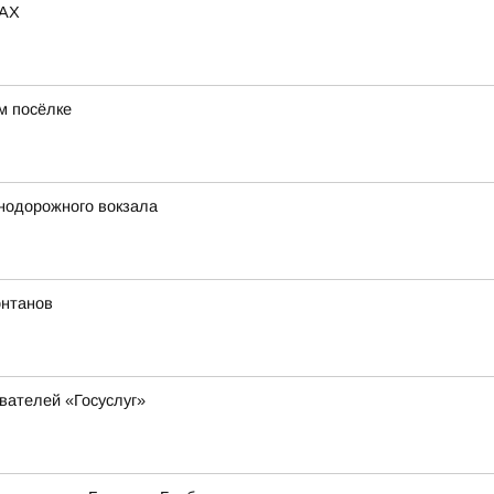
MAX
м посёлке
знодорожного вокзала
онтанов
вателей «Госуслуг»