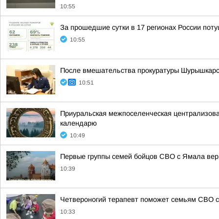
10:55
За прошедшие сутки в 17 регионах России пот
10:55
После вмешательства прокуратуры Шурышкарско
10:51
Приуральская межпоселенческая централизова
календарю
10:49
Первые группы семей бойцов СВО с Ямала верн
10:39
Четвероногий терапевт поможет семьям СВО с
10:33