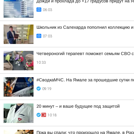
Дожди и прохлада до +17 градусов придут на Я
06:03
Школьник из Салехарда пополнил коллекцию и
07:03
Четвероногий терапевт поможет семьям СВО с
10:33
#СводкаМЧС. На Ямале за прошедшие сутки п
09:19
20 минут – и ваше будущее под защитой
10:18
Пока вы спали: что произошло на Ямале, в Рос