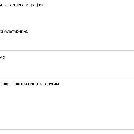
ста: адреса и график
изкультурника
MAX
а закрываются одно за другим