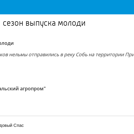
 сезон выпуска молоди
олоди
ков нельмы отправились в реку Собь на территории При
альский агропром"
едовый Спас