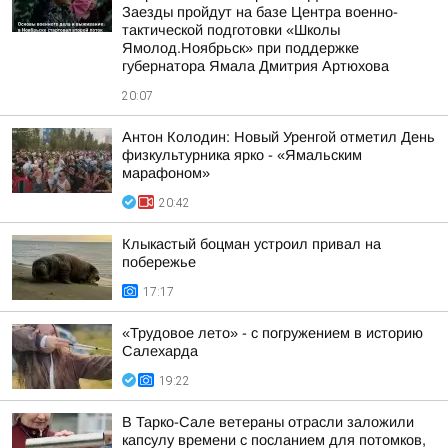
Заезды пройдут на базе Центра военно-
тактической подготовки «Школы
Ямолод.Ноябрьск» при поддержке
губернатора Ямала Дмитрия Артюхова
20:07
Антон Колодин: Новый Уренгой отметил День
физкультурника ярко - «Ямальским
марафоном»
20:42
Клыкастый боцман устроил привал на
побережье
17:17
«Трудовое лето» - с погружением в историю
Салехарда
19:22
В Тарко-Сале ветераны отрасли заложили
капсулу времени с посланием для потомков,