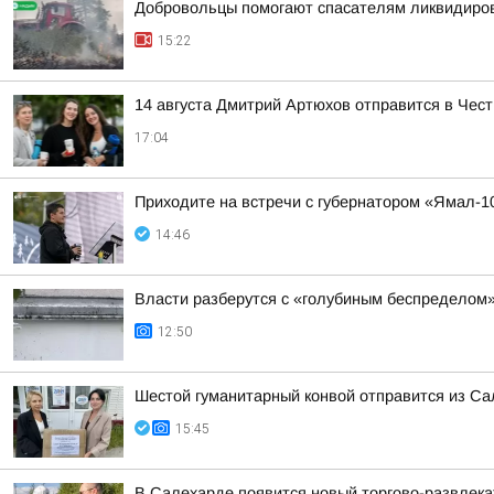
Добровольцы помогают спасателям ликвидиро
15:22
14 августа Дмитрий Артюхов отправится в Чес
17:04
Приходите на встречи с губернатором «Ямал-1
14:46
Власти разберутся с «голубиным беспределом
12:50
Шестой гуманитарный конвой отправится из Са
15:45
В Салехарде появится новый торгово-развлек