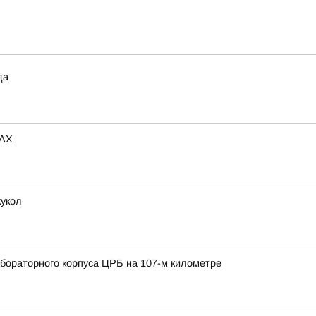
да
MAX
кукол
ораторного корпуса ЦРБ на 107-м километре