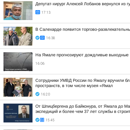
Депутат-хирург Алексей Лобанов вернулся из 
17:13
В Салехарде появится торгово-развлекательн
16:38
На Ямале прогнозируют дождливые выходные
16:06
Сотрудники УМВД России по Ямалу вручили бла
пространств, в том числе музея «Ямал
16:20
От Шпицбергена до Байконура, от Ямала до Ма
экспедиций и более чем 37 лет службы в строи
15:45