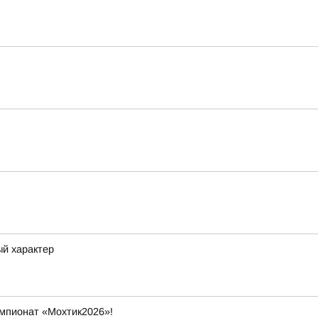
ый характер
емпионат «Мохтик2026»!