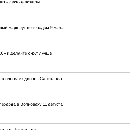
вать лесные пожары
тный маршрут по городам Ямала
00» и делайте округ лучше
» в одном из дворов Салехарда
лехарда в Волноваху 11 августа
ательный комплекс