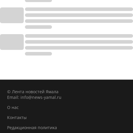
© Лента новостей Ямала
Email:
info@news-yamal.ru
О нас
Контакты
Редакционная политика