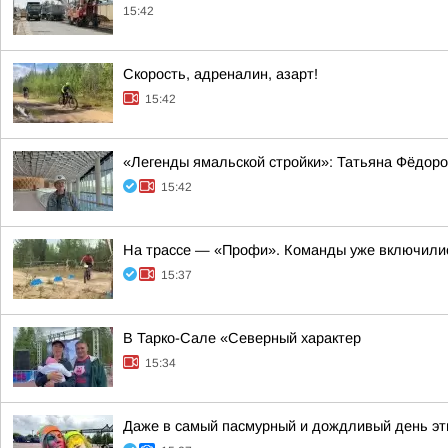
15:42
Скорость, адреналин, азарт!
15:42
«Легенды ямальской стройки»: Татьяна Фёдор
15:42
На трассе — «Профи». Команды уже включились
15:37
В Тарко-Сале «Северный характер
15:34
Даже в самый пасмурный и дождливый день эти