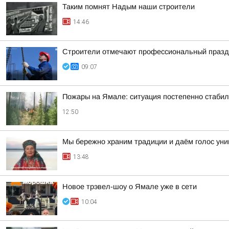
Таким помнят Надым наши строители
14:46
Строители отмечают профессиональный празд
09:07
Пожары на Ямале: ситуация постепенно стабил
12:50
Мы бережно храним традиции и даём голос ун
13:48
Новое трэвел-шоу о Ямале уже в сети
10:04