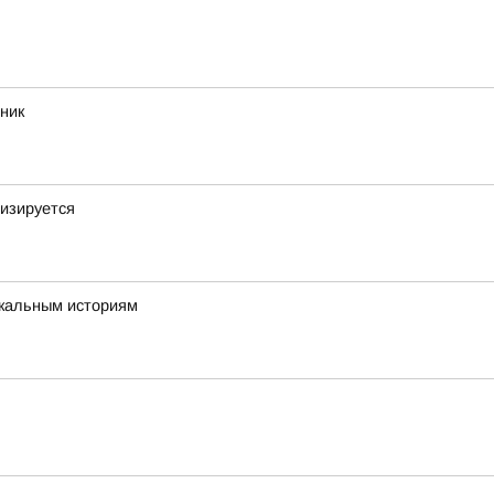
ник
изируется
икальным историям