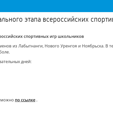
ального этапа всероссийских спорт
ероссийских спортивных игр школьников
менов из Лабытнанги, Нового Уренгоя и Ноябрьска. В т
боле.
вательных дней:
а можно
по ссылке
.