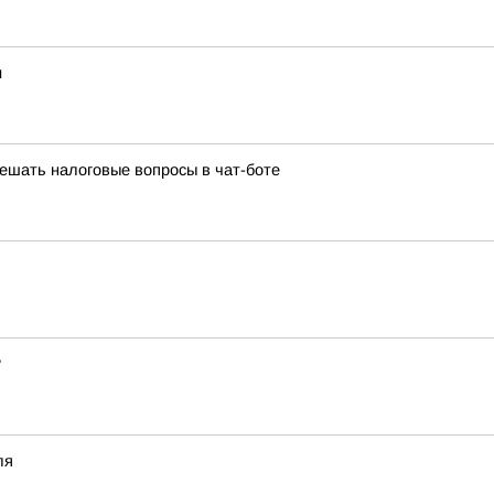
и
решать налоговые вопросы в чат-боте
?
ля