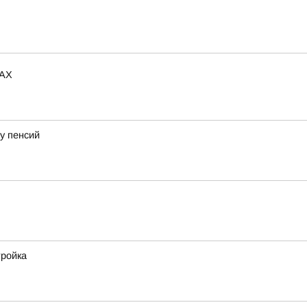
MAX
у пенсий
тройка