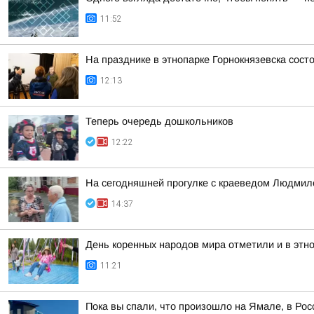
11:52
На празднике в этнопарке Горнокнязевска сост
12:13
Теперь очередь дошкольников
12:22
На сегодняшней прогулке с краеведом Людмил
14:37
День коренных народов мира отметили и в этно
11:21
Пока вы спали, что произошло на Ямале, в Рос