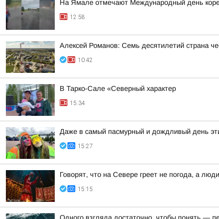
На Ямале отмечают Международный день коре
12:58
Алексей Романов: Семь десятилетий страна че
10:42
В Тарко-Сале «Северный характер
15:34
Даже в самый пасмурный и дождливый день эти
15:27
Говорят, что на Севере греет не погода, а люд
15:15
Одного взгляда достаточно, чтобы понять — 