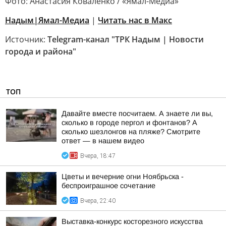
Фото: Анастасия Коваленко / «Ямал-Медиа»
Надым|Ямал-Медиа
|
Читать нас в Mакс
Источник:
Telegram-канал "ТРК Надым | Новости
города и района"
ТОП
Давайте вместе посчитаем. А знаете ли вы,
сколько в городе пергол и фонтанов? А
сколько шезлонгов на пляже? Смотрите
ответ — в нашем видео
Вчера, 18:47
Цветы и вечерние огни Ноябрьска -
беспроиграшное сочетание
Вчера, 22:40
Выставка-конкурс косторезного искусства