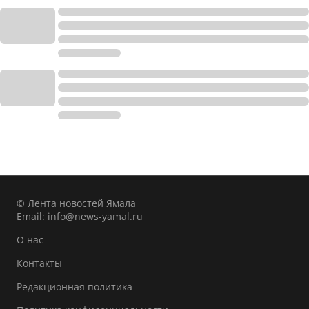
© Лента новостей Ямала
Email:
info@news-yamal.ru
О нас
Контакты
Редакционная политика