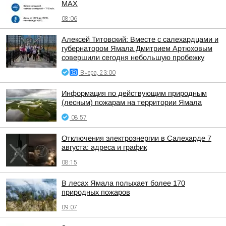
MAX
08:06
Алексей Титовский: Вместе с салехардцами и
губернатором Ямала Дмитрием Артюховым
совершили сегодня небольшую пробежку
Вчера, 23:00
Информация по действующим природным
(лесным) пожарам на территории Ямала
08:57
Отключения электроэнергии в Салехарде 7
августа: адреса и график
08:15
В лесах Ямала полыхает более 170
природных пожаров
09:07