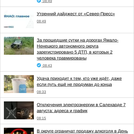
08:49
Утренний дайджест от «Север-Пресс»
08:49
За прошедшие сутки на дорогах Ямало-
Ненецкого автономного округа
зарегистрировано 5 ДТП, в которых 2
человека травмированы
08:43
Удача приходит к тем, кто уже идёт, даже
если путь ещё не продуман до конца
08:33
Отключения электроэнергии в Салехарде 7
августа: адреса и график
08:15
В округе ограничат продажу алкоголя в День