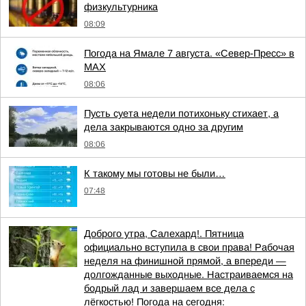
физкультурника
08:09
Погода на Ямале 7 августа. «Север-Пресс» в
MAX
08:06
Пусть суета недели потихоньку стихает, а
дела закрываются одно за другим
08:06
К такому мы готовы не были…
07:48
Доброго утра, Салехард!. Пятница
официально вступила в свои права! Рабочая
неделя на финишной прямой, а впереди —
долгожданные выходные. Настраиваемся на
бодрый лад и завершаем все дела с
лёгкостью! Погода на сегодня: