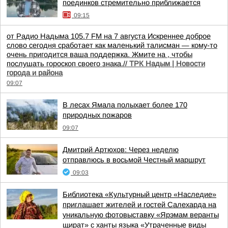
поединков стремительно приближается
09:15
от Радио Надыма 105.7 FM на 7 августа Искреннее доброе
слово сегодня сработает как маленький талисман — кому-то
очень пригодится ваша поддержка. Жмите на , чтобы
послушать гороскоп своего знака.//
ТРК Надым | Новости
города и района
09:07
В лесах Ямала полыхает более 170
природных пожаров
09:07
Дмитрий Артюхов: Через неделю
отправлюсь в восьмой Честный маршрут
09:03
Библиотека «Культурный центр «Наследие»
приглашает жителей и гостей Салехарда на
уникальную фотовыставку «Ярэмам веранты
щират» с ханты языка «Утраченные виды