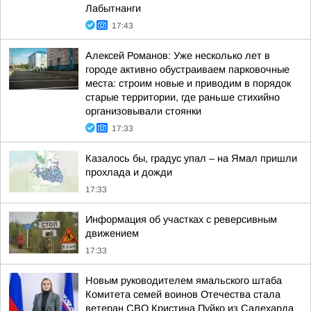
Лабытнанги
17:43
Алексей Романов: Уже несколько лет в
городе активно обустраиваем парковочные
места: строим новые и приводим в порядок
старые территории, где раньше стихийно
организовывали стоянки
17:33
Казалось бы, градус упал – на Ямал пришли
прохлада и дожди
17:33
Информация об участках с реверсивным
движением
17:33
Новым руководителем ямальского штаба
Комитета семей воинов Отечества стала
ветеран СВО Кристина Пуйко из Салехарда