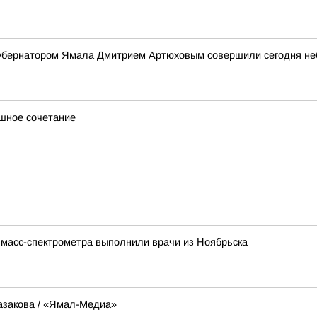
 губернатором Ямала Дмитрием Артюховым совершили сегодня н
ашное сочетание
 масс-спектрометра выполнили врачи из Ноябрьска
азакова / «Ямал-Медиа»