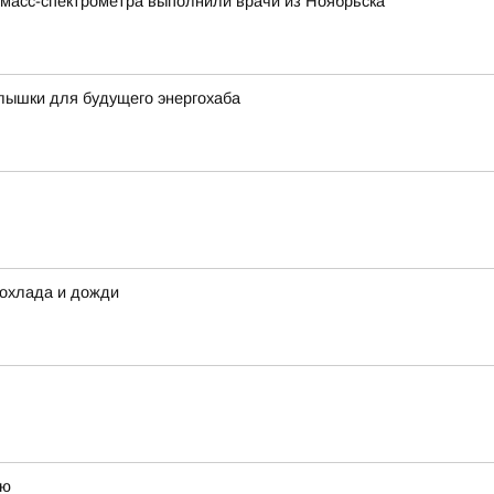
 масс-спектрометра выполнили врачи из Ноябрьска
лышки для будущего энергохаба
рохлада и дожди
ею