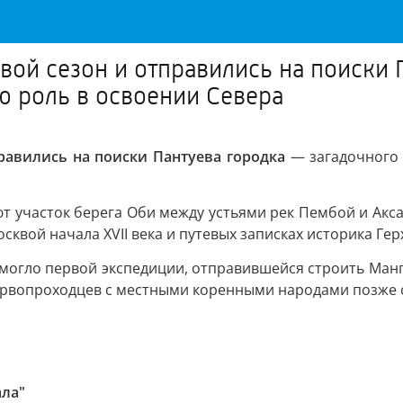
вой сезон и отправились на поиски 
ю роль в освоении Севера
равились на поиски Пантуева городка
— загадочного 
т участок берега Оби между устьями рек Пембой и Акса
осквой начала XVII века и путевых записках историка Г
омогло первой экспедиции, отправившейся строить Манг
первопроходцев с местными коренными народами позже 
ала"