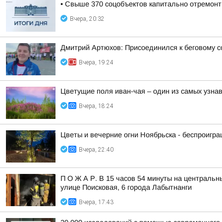
• Свыше 370 соцобъектов капитально отремонт
Вчера, 20:32
Дмитрий Артюхов: Присоединился к беговому 
Вчера, 19:24
Цветущие поля иван-чая – один из самых узн
Вчера, 18:24
Цветы и вечерние огни Ноябрьска - беспроигр
Вчера, 22:40
П О Ж А Р. В 15 часов 54 минуты на центральн
улице Поисковая, 6 города Лабытнанги
Вчера, 17:43