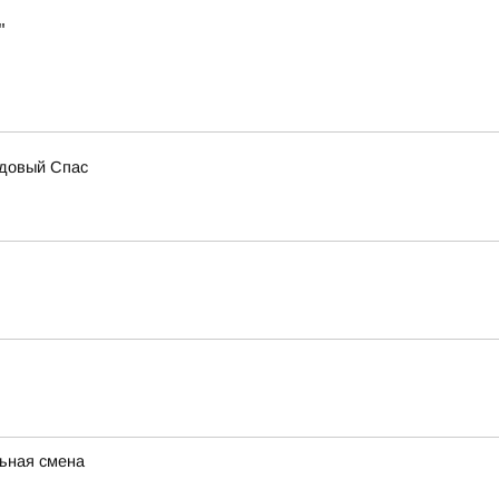
"
едовый Спас
ьная смена