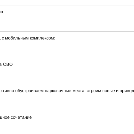
ею
а с мобильным комплексом:
ов СВО
активно обустраиваем парковочные места: строим новые и привод
ашное сочетание