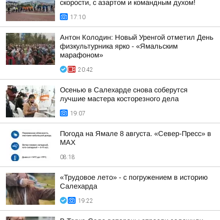
скорости, с азартом и командным духом!
17:10
Антон Колодин: Новый Уренгой отметил День
физкультурника ярко - «Ямальским
марафоном»
20:42
Осенью в Салехарде снова соберутся
лучшие мастера косторезного дела
19:07
Погода на Ямале 8 августа. «Север-Пресс» в
MAX
08:18
«Трудовое лето» - с погружением в историю
Салехарда
19:22