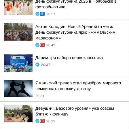
День физкультурника 2026 в Ноябрьске в
фотообьективе
20:57
Антон Колодин: Новый Уренгой отметил
День физкультурника ярко - «Ямальским
марафоном»
20:42
Дарим три набора первоклассника
20:37
Ямальский тренер стал призёром мирового
чемпионата по джиу-джитсу
20:21
Девушки «Базового уровня» уже совсем
близко к финишу
20:12