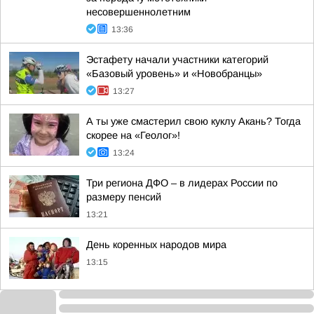
несовершеннолетним
13:36
Эстафету начали участники категорий
«Базовый уровень» и «Новобранцы»
13:27
А ты уже смастерил свою куклу Акань? Тогда
скорее на «Геолог»!
13:24
Три региона ДФО – в лидерах России по
размеру пенсий
13:21
День коренных народов мира
13:15