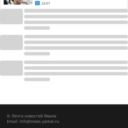
19:07
© Лента новостей Ямала
Email:
info@news-yamal.ru