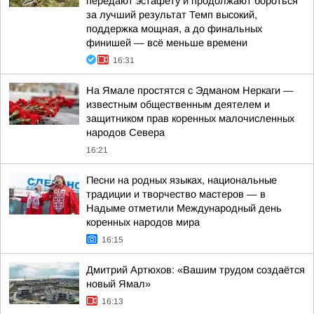
передают эстафету и продолжают бороться
за лучший результат Темп высокий,
поддержка мощная, а до финальных
финишей — всё меньше времени
16:31
На Ямале простятся с Эдманом Неркаги —
известным общественным деятелем и
защитником прав коренных малочисленных
народов Севера
16:21
Песни на родных языках, национальные
традиции и творчество мастеров — в
Надыме отметили Международный день
коренных народов мира
16:15
Дмитрий Артюхов: «Вашим трудом создаётся
новый Ямал»
16:13