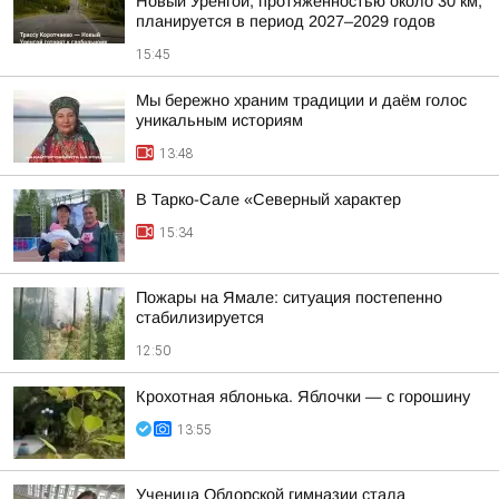
Новый Уренгой, протяженностью около 30 км,
планируется в период 2027–2029 годов
15:45
Мы бережно храним традиции и даём голос
уникальным историям
13:48
В Тарко-Сале «Северный характер
15:34
Пожары на Ямале: ситуация постепенно
стабилизируется
12:50
Крохотная яблонька. Яблочки — с горошину
13:55
Ученица Обдорской гимназии стала