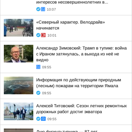
интересов несовершеннолетних в...
10:07
«Северный характер. Велодрайв»
начинается
10:01
Александр Зимовский: Трамп в тупике: война
с Ираном затянулась, а выхода из неё не
видно
09:55
Информация по действующим природным
(лесным) пожарам на территории Ямала
09:55
Алексей Титовский: Сезон летних ремонтных
дорожных работ достиг экватора
09:55
Дню физкультурника — 87 лет