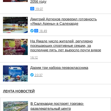
2056 году
19:07
Дмитрий Артюхов проверил готовность
«Ямал Арены» в Салехарде
18:49
На Ямале число жителей, регулярно
посещающих спортивные секции, за
последние пять лет выросло почти вдвое
16:12
Дарим три набора первоклассника
20:37
ЛЕНТА НОВОСТЕЙ
В Салехарде построят торгово-
развлекательный центр