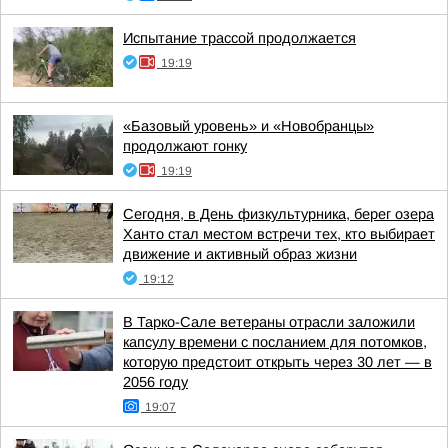
Испытание трассой продолжается
19:19
«Базовый уровень» и «Новобранцы»
продолжают гонку
19:19
Сегодня, в День физкультурника, берег озера
Ханто стал местом встречи тех, кто выбирает
движение и активный образ жизни
19:12
В Тарко-Сале ветераны отрасли заложили
капсулу времени с посланием для потомков,
которую предстоит открыть через 30 лет — в
2056 году
19:07