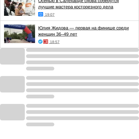
Осенью в Салехарде снова соберутся
лучшие мастера косторезного дела
19:07
Юлия Жидова — первая на финише среди
женщин 36–49 лет
18:57