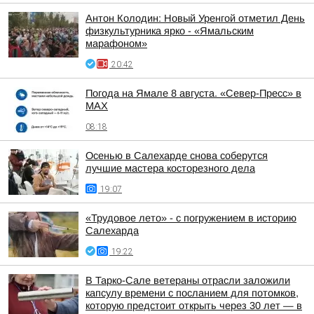
Антон Колодин: Новый Уренгой отметил День
физкультурника ярко - «Ямальским
марафоном»
20:42
Погода на Ямале 8 августа. «Север-Пресс» в
MAX
08:18
Осенью в Салехарде снова соберутся
лучшие мастера косторезного дела
19:07
«Трудовое лето» - с погружением в историю
Салехарда
19:22
В Тарко-Сале ветераны отрасли заложили
капсулу времени с посланием для потомков,
которую предстоит открыть через 30 лет — в