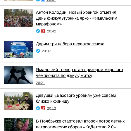
Антон Колодин: Новый Уренгой отметил
День физкультурника ярко - «Ямальским
марафоном»
20:42
Дарим три набора первоклассника
20:37
Ямальский тренер стал призёром мирового
чемпионата по джиу-джитсу
20:21
Девушки «Базового уровня» уже совсем
близко к финишу
20:12
В Ноябрьске стартовал второй поток летних
патриотических сборов «КаДетство 2.0».