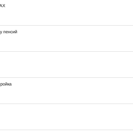
MAX
у пенсий
тройка