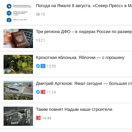
Погода на Ямале 8 августа. «Север-Пресс» в 
08:15
Три региона ДФО – в лидерах России по размер
13:21
Крохотная яблонька. Яблочки — с горошину
13:55
Дмитрий Артюхов: Ямал сегодня — большая с
11:24
Таким помнят Надым наши строители
14:46