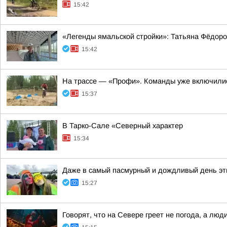
15:42
«Легенды ямальской стройки»: Татьяна Фёдор
15:42
На трассе — «Профи». Команды уже включились
15:37
В Тарко-Сале «Северный характер
15:34
Даже в самый пасмурный и дождливый день эти
15:27
Говорят, что на Севере греет не погода, а люд