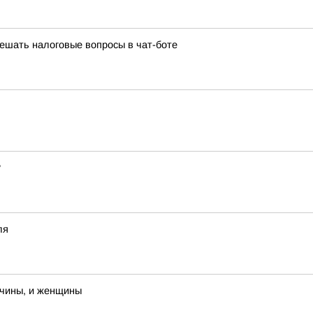
решать налоговые вопросы в чат-боте
?
ля
жчины, и женщины