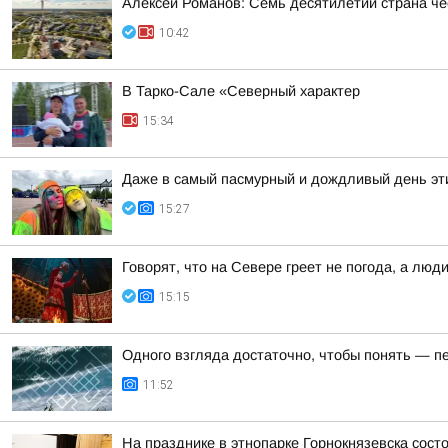
Алексей Романов: Семь десятилетий страна че
10:42
В Тарко-Сале «Северный характер
15:34
Даже в самый пасмурный и дождливый день эти
15:27
Говорят, что на Севере греет не погода, а люд
15:15
Одного взгляда достаточно, чтобы понять — 
11:52
На празднике в этнопарке Горнокнязевска сост