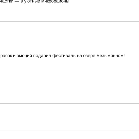
участки — в уютные микрорайоны
красок и эмоций подарил фестиваль на озере Безымянном!