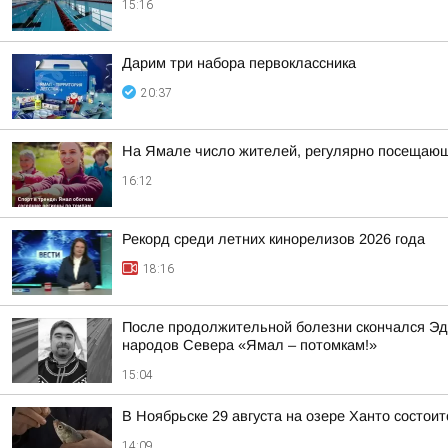
15:16
Дарим три набора первоклассника
20:37
На Ямале число жителей, регулярно посещающи
16:12
Рекорд среди летних кинорелизов 2026 года
18:16
После продолжительной болезни скончался Эд
народов Севера «Ямал – потомкам!»
15:04
В Ноябрьске 29 августа на озере Ханто состои
14:09