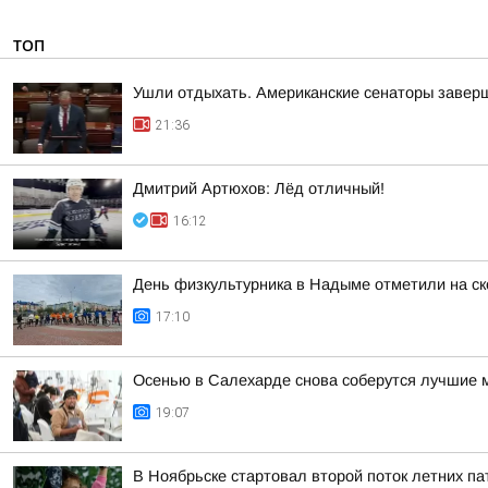
ТОП
Ушли отдыхать. Американские сенаторы заверш
21:36
Дмитрий Артюхов: Лёд отличный!
16:12
День физкультурника в Надыме отметили на ск
17:10
Осенью в Салехарде снова соберутся лучшие м
19:07
В Ноябрьске стартовал второй поток летних па