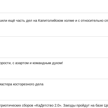
или ещё часть дел на Капитолийском холме и с относительно с
орости, с азартом и командным духом!
астера косторезного дела
триотических сборов «КаДетство 2.0». Заезды пройдут на базе Ц