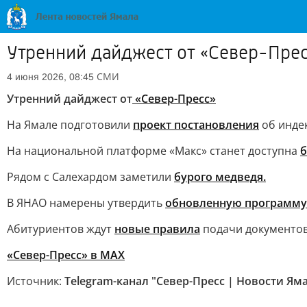
Утренний дайджест от «Север-Пре
СМИ
4 июня 2026, 08:45
Утренний дайджест от
«Север-Пресс»
На Ямале подготовили
проект постановления
об инде
На национальной платформе «Макс» станет доступна
б
Рядом с Салехардом заметили
бурого медведя.
В ЯНАО намерены утвердить
обновленную программу
Абитуриентов ждут
новые правила
подачи документов 
«Север-Пресс» в MAX
Источник:
Telegram-канал "Север-Пресс | Новости Ям