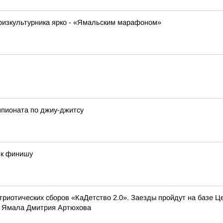
физкультурника ярко - «Ямальским марафоном»
мпионата по джиу-джитсу
 к финишу
триотических сборов «КаДетство 2.0». Заезды пройдут на базе Ц
а Ямала Дмитрия Артюхова