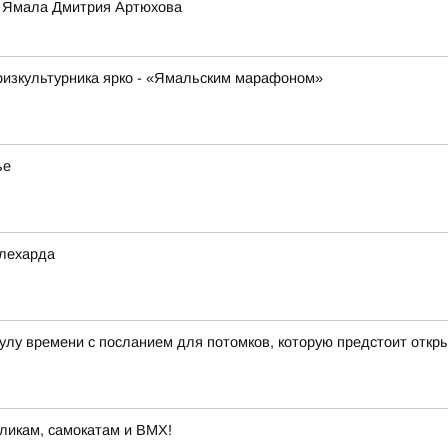
а Ямала Дмитрия Артюхова
физкультурника ярко - «Ямальским марафоном»
ье
алехарда
лу времени с посланием для потомков, которую предстоит откры
оликам, самокатам и BMX!