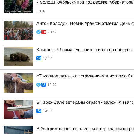
Ямолод.Ноябрьск» при поддержке губернатор
20:07
Антон Колодин: Новый Уренгой отметил День 
20:42
Клыкастый боцман устроил привал на побереж
17:17
«Трудовое лето» - с погружением в историю С
19:22
В Тарко-Сале ветераны отрасли заложили капсу
19:07
В Экстрим-парке начались мастер-классы по р