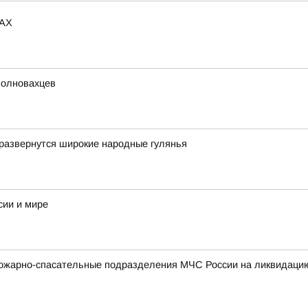
MAX
волновахцев
развернутся широкие народные гулянья
сии и мире
ожарно-спасательные подразделения МЧС России на ликвидацию