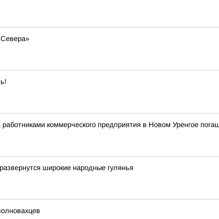
а Севера»
ь!
д работниками коммерческого предприятия в Новом Уренгое пога
 развернутся широкие народные гулянья
волновахцев