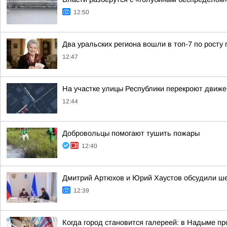
12:50
Два уральских региона вошли в топ-7 по росту 
12:47
На участке улицы Республики перекроют движен
12:44
Добровольцы помогают тушить пожары
12:40
Дмитрий Артюхов и Юрий Хаустов обсудили ш
12:39
Когда город становится галереей: в Надыме п