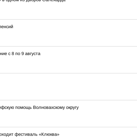
пенсий
ие с 8 по 9 августа
ефскую помощь Волновахскому округу
роходит фестиваль «Клюква»