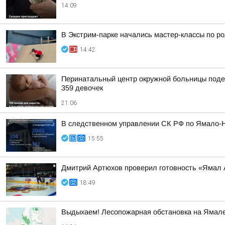
14:09
В Экстрим-парке начались мастер-классы по р
14:42
Перинатальный центр окружной больницы подел
359 девочек
21:06
В следственном управлении СК РФ по Ямало-Не
15:55
Дмитрий Артюхов проверил готовность «Ямал
18:49
Выдыхаем! Лесопожарная обстановка на Ямале