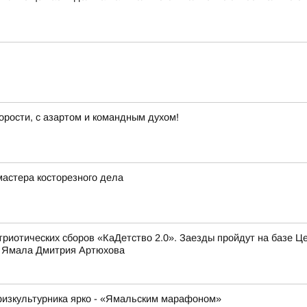
орости, с азартом и командным духом!
астера косторезного дела
триотических сборов «КаДетство 2.0». Заезды пройдут на базе Ц
а Ямала Дмитрия Артюхова
физкультурника ярко - «Ямальским марафоном»