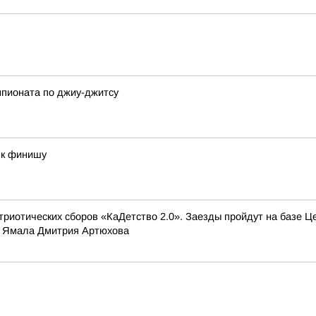
мпионата по джиу-джитсу
 к финишу
триотических сборов «КаДетство 2.0». Заезды пройдут на базе Ц
а Ямала Дмитрия Артюхова