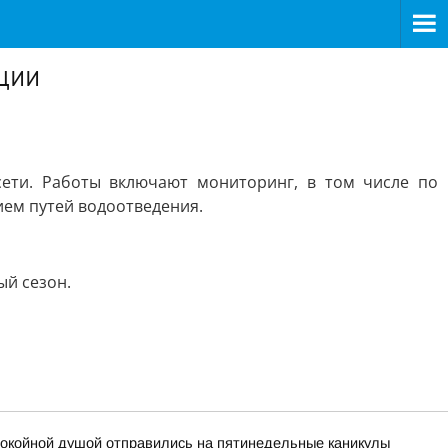
ции
ети. Работы включают мониторинг, в том числе по
ием путей водоотведения.
ый сезон.
покойной душой отправились на пятинедельные каникулы