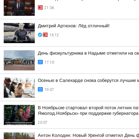
21:36
Дмитрий Артюхов: Лёд отличный!
16:12
День физкультурника в Надыме отметили на ск
17:10
Осенью в Салехарде снова соберутся лучшие м
19:07
В Ноябрьске стартовал второй поток летних па
Ямолод.Ноябрьск» при поддержке губернатор
20:07
Антон Колодин: Новый Уренгой отметил День 