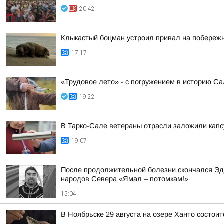
20:42
Клыкастый боцман устроил привал на побереж
17:17
«Трудовое лето» - с погружением в историю С
19:22
В Тарко-Сале ветераны отрасли заложили капсу
19:07
После продолжительной болезни скончался Эд
народов Севера «Ямал – потомкам!»
15:04
В Ноябрьске 29 августа на озере Ханто состои