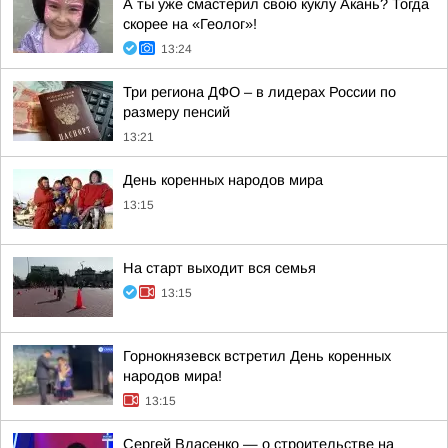
А ты уже смастерил свою куклу Акань? Тогда
скорее на «Геолог»!
13:24
Три региона ДФО – в лидерах России по
размеру пенсий
13:21
День коренных народов мира
13:15
На старт выходит вся семья
13:15
Горнокнязевск встретил День коренных
народов мира!
13:15
Сергей Власенко — о строительстве на