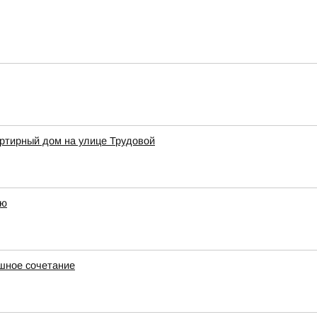
артирный дом на улице Трудовой
ею
ашное сочетание