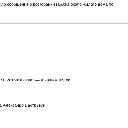
ило сообщение о возгорании гаража около жилого дома по
же? Смотрите ответ — в нашем видео
а Александр Бастрыкин