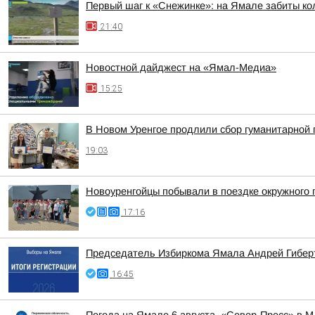
Первый шаг к «Снежинке»: на Ямале забиты ко
21:40
Новостной дайджест на «Ямал-Медиа»
15:25
В Новом Уренгое продлили сбор гуманитарной
19:03
Новоуренгойцы побывали в поездке окружного 
17:16
Председатель Избиркома Ямала Андрей Гиберт
16:45