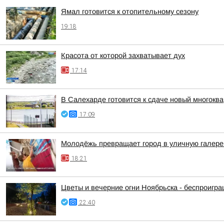
Ямал готовится к отопительному сезону
19:18
Красота от которой захватывает дух
17:14
В Салехарде готовится к сдаче новый многокв
17:09
Молодёжь превращает город в уличную галер
18:21
Цветы и вечерние огни Ноябрьска - беспроигр
22:40