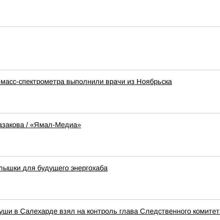
 масс-спектрометра выполнили врачи из Ноябрьска
азакова / «Ямал-Медиа»
лышки для будущего энергохаба
уши в Салехарде взял на контроль глава Следственного комите