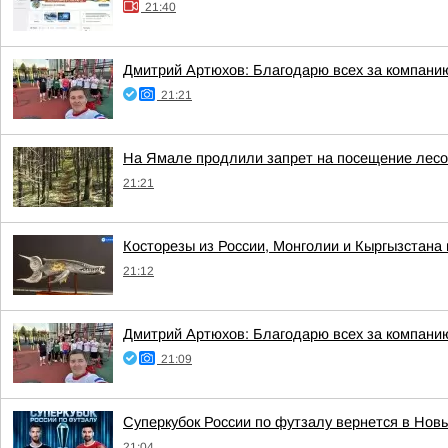
21:40
Дмитрий Артюхов: Благодарю всех за компани
21:21
На Ямале продлили запрет на посещение лес
21:21
Косторезы из России, Монголии и Кыргызстана 
21:12
Дмитрий Артюхов: Благодарю всех за компани
21:09
Суперкубок России по футзалу вернется в Новы
21:04