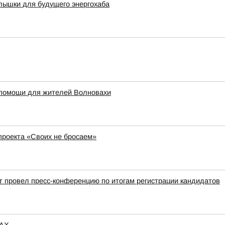
лышки для будущего энергохаба
 помощи для жителей Волновахи
проекта «Своих не бросаем»
 провел пресс-конференцию по итогам регистрации кандидатов