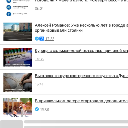
Погода на Ямале 6 августа. «Север-Пресс» в 
08:04
Алексей Романов: Уже несколько лет в городе 
организовывали стоянки
17:33
Курица с сальмонеллой оказалась причиной ма
16:35
Выставка-конкурс косторезного искусства «Душ
18:41
В пришкольном лагере стартовала дополнител
19:08