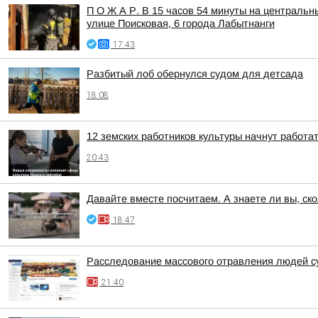
П О Ж А Р. В 15 часов 54 минуты на центральн
улице Поисковая, 6 города Лабытнанги
17:43
Разбитый лоб обернулся судом для детсада
18:08
12 земских работников культуры начнут работа
20:43
Давайте вместе посчитаем. А знаете ли вы, ск
18:47
Расследование массового отравления людей с
21:40