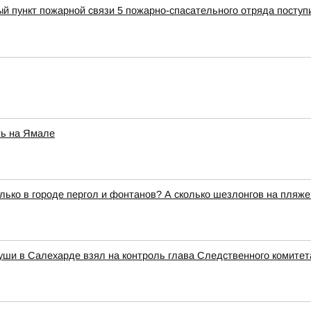
ый пункт пожарной связи 5 пожарно-спасательного отряда поступ
ть на Ямале
олько в городе пергол и фонтанов? А сколько шезлонгов на пля
уши в Салехарде взял на контроль глава Следственного комитет