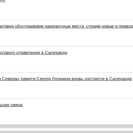
MAX
активно обустраиваем парковочные места: строим новые и привод
ссового отравления в Салехарде
а Севера» памяти Сергея Лугинина вновь состоится в Салехарде
ьная смена