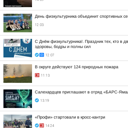
День физкультурника объединит спортивных с
12:03
С Днём физкультурника!. Праздник тех, кто в 
здоровы, бодры и полны сил
12:07
В округе действуют 124 природных пожара
11:13
Салехардцев приглашают в отряд «БАРС-Яма
13:19
«Профи» стартовали в кросс-кантри
14:24