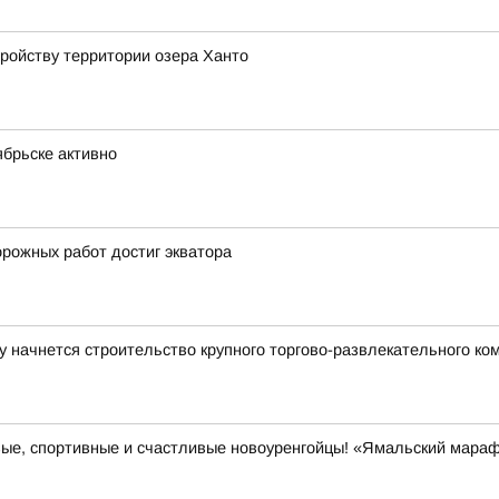
ройству территории озера Ханто
ябрьске активно
орожных работ достиг экватора
 начнется строительство крупного торгово-развлекательного ко
вые, спортивные и счастливые новоуренгойцы! «Ямальский мара