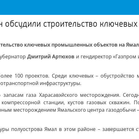
н обсудили строительство ключевы
ительство ключевых промышленных объектов на Ямал
губернатор
Дмитрий Артюхов
и гендиректор «Газпром 
олее 100 проектов. Среди ключевых – обустройство 
азотранспортной инфраструктуры.
о запасам газа Харасавэйского месторождения. Сегод
 компрессорной станции, кустов газовых скважин. 
орным месторождением Ямальского центра газодобычи – 
ры полуострова Ямал в этом районе – завершается с