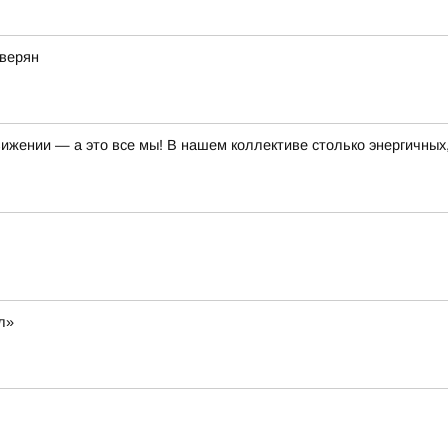
еверян
движении — а это все мы! В нашем коллективе столько энергичны
л»