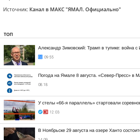
Источник:
Канал в МАКС "ЯМАЛ. Официально"
ТОП
Александр Зимовский: Трамп в тупике: война с 
09:55
Погода на Ямале 8 августа. «Север-Пресс» в 
08:18
У стелы «66-я параллель» стартовали соревно
12:03
В Ноябрьске 29 августа на озере Ханто состои
14:09