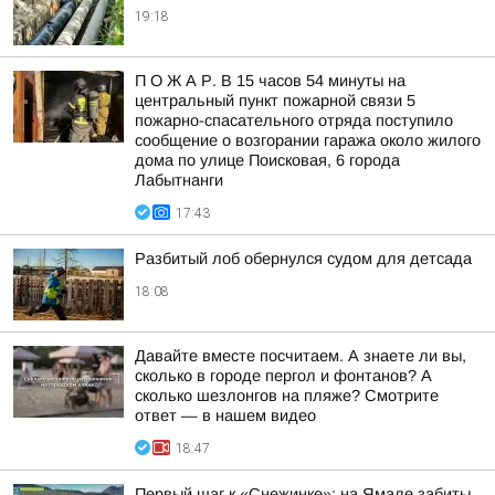
19:18
П О Ж А Р. В 15 часов 54 минуты на
центральный пункт пожарной связи 5
пожарно-спасательного отряда поступило
сообщение о возгорании гаража около жилого
дома по улице Поисковая, 6 города
Лабытнанги
17:43
Разбитый лоб обернулся судом для детсада
18:08
Давайте вместе посчитаем. А знаете ли вы,
сколько в городе пергол и фонтанов? А
сколько шезлонгов на пляже? Смотрите
ответ — в нашем видео
18:47
Первый шаг к «Снежинке»: на Ямале забиты