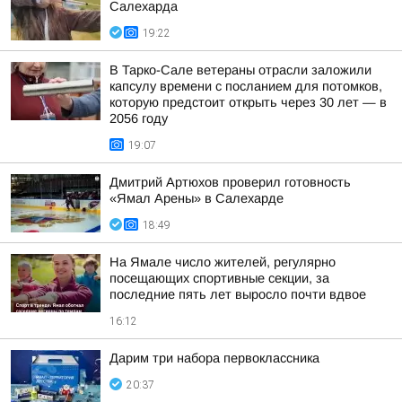
Салехарда
19:22
В Тарко-Сале ветераны отрасли заложили
капсулу времени с посланием для потомков,
которую предстоит открыть через 30 лет — в
2056 году
19:07
Дмитрий Артюхов проверил готовность
«Ямал Арены» в Салехарде
18:49
На Ямале число жителей, регулярно
посещающих спортивные секции, за
последние пять лет выросло почти вдвое
16:12
Дарим три набора первоклассника
20:37