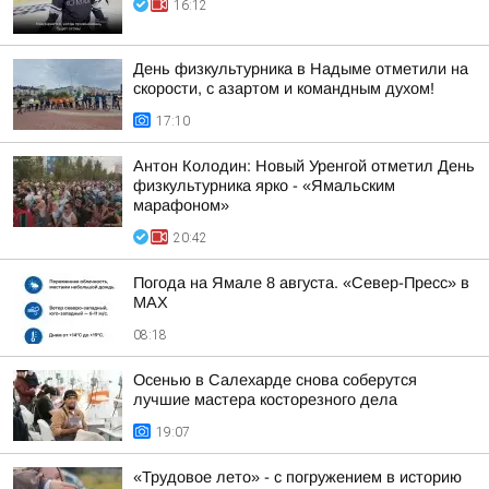
16:12
День физкультурника в Надыме отметили на
скорости, с азартом и командным духом!
17:10
Антон Колодин: Новый Уренгой отметил День
физкультурника ярко - «Ямальским
марафоном»
20:42
Погода на Ямале 8 августа. «Север-Пресс» в
MAX
08:18
Осенью в Салехарде снова соберутся
лучшие мастера косторезного дела
19:07
«Трудовое лето» - с погружением в историю