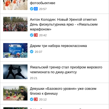
фотообьективе
20:57
Антон Колодин: Новый Уренгой отметил
День физкультурника ярко - «Ямальским
марафоном»
20:42
Дарим три набора первоклассника
20:37
Ямальский тренер стал призёром мирового
чемпионата по джиу-джитсу
20:21
Девушки «Базового уровня» уже совсем
близко к финишу
20:12