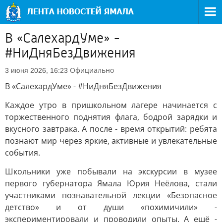
В «СалехардУме» -
#НиДняБезДвижения
Официально
3 июня 2026, 16:23
В «СалехардУме» - #НиДняБезДвижения
Каждое утро в пришкольном лагере начинается с
торжественного поднятия флага, бодрой зарядки и
вкусного завтрака. А после - время открытий: ребята
познают мир через яркие, активные и увлекательные
события.
Школьники уже побывали на экскурсии в музее
первого губернатора Ямала Юрия Неёлова, стали
участниками познавательной лекции «Безопасное
детство» и от души «похимичили» -
экспериментировали и проводили опыты. А ещё -