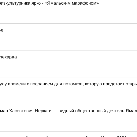
физкультурника ярко - «Ямальским марафоном»
ье
алехарда
лу времени с посланием для потомков, которую предстоит откры
ман Хасевтевич Неркаги — видный общественный деятель Ямал