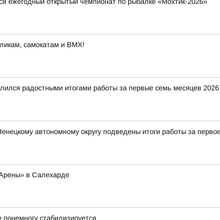
тся ежегодный открытый чемпионат по рыбалке «Мохтик-2026»
оликам, самокатам и BMX!
ился радостными итогами работы за первые семь месяцев 2026 г
нецкому автономному округу подведены итоги работы за первое
 Арены» в Салехарде
 понемногу стабилизируется