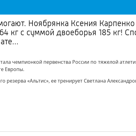
могают. Ноябрянка Ксения Карпенко
 64 кг с суммой двоеборья 185 кг! С
те...
ала чемпионкой первенства России по тяжелой атлетике
е Европы.
о резерва «Альтис», ее тренирует Светлана Александро