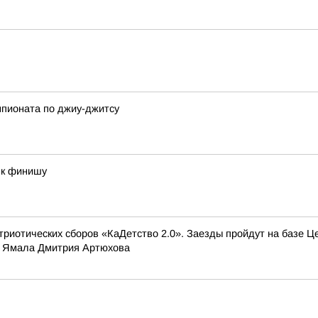
мпионата по джиу-джитсу
 к финишу
триотических сборов «КаДетство 2.0». Заезды пройдут на базе Ц
а Ямала Дмитрия Артюхова