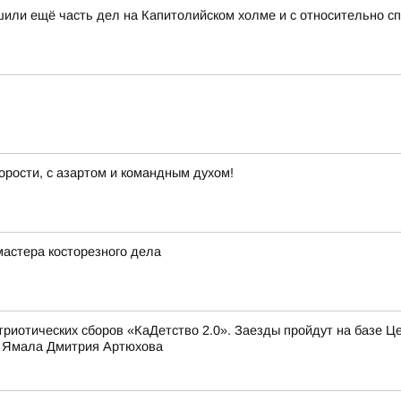
или ещё часть дел на Капитолийском холме и с относительно с
орости, с азартом и командным духом!
астера косторезного дела
триотических сборов «КаДетство 2.0». Заезды пройдут на базе Ц
а Ямала Дмитрия Артюхова