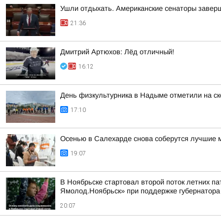
Ушли отдыхать. Американские сенаторы заверш
21:36
Дмитрий Артюхов: Лёд отличный!
16:12
День физкультурника в Надыме отметили на ск
17:10
Осенью в Салехарде снова соберутся лучшие м
19:07
В Ноябрьске стартовал второй поток летних па
Ямолод.Ноябрьск» при поддержке губернатор
20:07