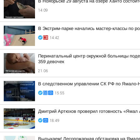
В Ноябрьске 29 августа на озере Ханто состои
14:09
В Экстрим-парке начались мастер-классы по р
14:42
Перинатальный центр окружной больницы подел
359 девочек
21:06
В следственном управлении СК РФ по Ямало-Не
15:55
Дмитрий Артюхов проверил готовность «Ямал
18:49
Выдыхаем! Лесопожарная обстановка на Ямале