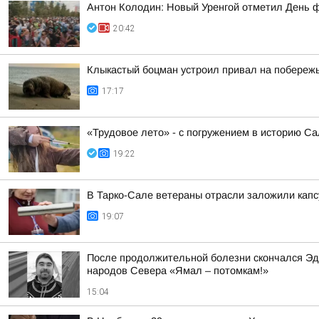
Антон Колодин: Новый Уренгой отметил День 
20:42
Клыкастый боцман устроил привал на побереж
17:17
«Трудовое лето» - с погружением в историю С
19:22
В Тарко-Сале ветераны отрасли заложили капсу
19:07
После продолжительной болезни скончался Эд
народов Севера «Ямал – потомкам!»
15:04