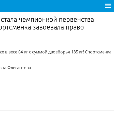
 стала чемпионкой первенства
портсменка завоевала право
 в весе 64 кг с суммой двоеборья 185 кг! Спортсменка
вна Флегантова.