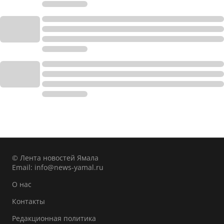
© Лента новостей Ямала
Email:
info@news-yamal.ru
О нас
Контакты
Редакционная политика