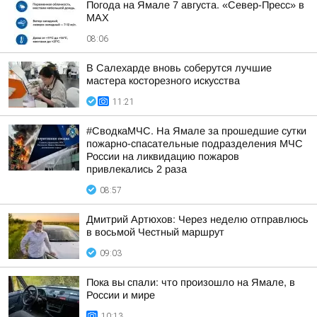
Погода на Ямале 7 августа. «Север-Пресс» в
MAX
08:06
В Салехарде вновь соберутся лучшие
мастера косторезного искусства
11:21
#СводкаМЧС. На Ямале за прошедшие сутки
пожарно-спасательные подразделения МЧС
России на ликвидацию пожаров
привлекались 2 раза
08:57
Дмитрий Артюхов: Через неделю отправлюсь
в восьмой Честный маршрут
09:03
Пока вы спали: что произошло на Ямале, в
России и мире
10:13