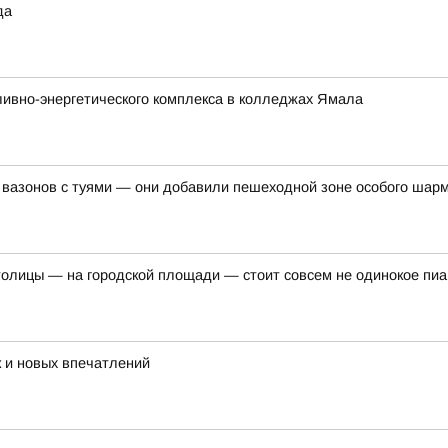
да
ливно-энергетического комплекса в колледжах Ямала
 вазонов с туями — они добавили пешеходной зоне особого шар
толицы — на городской площади — стоит совсем не одинокое пи
 и новых впечатлений