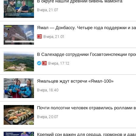
В округе нашли древний бивень мамонта
Вчера, 21:07
Ямал — Донбассу. Четыре года поддержки и з
Вчера, 21:01
В Салехарде сотрудники Госавтоинспекции пр
Вчера, 17:12
Ямальцев ждут встречи «Ямал-100»
Вчера, 18:40
Почти полсотни человек отравились роллами 
Вчера, 20:07
Крепкий сон важен для сердца, гормонов и дав