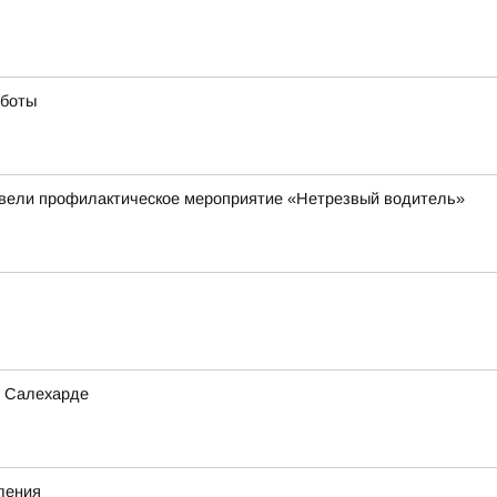
аботы
овели профилактическое мероприятие «Нетрезвый водитель»
в Салехарде
ления