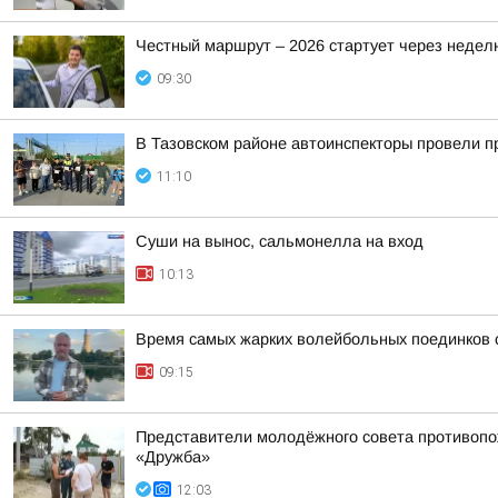
Честный маршрут – 2026 стартует через недел
09:30
В Тазовском районе автоинспекторы провели 
11:10
Суши на вынос, сальмонелла на вход
10:13
Время самых жарких волейбольных поединков 
09:15
Представители молодёжного совета противопо
«Дружба»
12:03