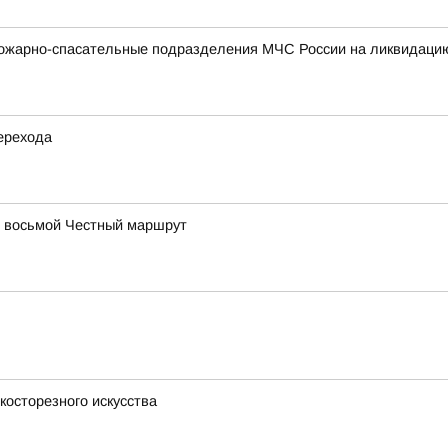
ожарно-спасательные подразделения МЧС России на ликвидацию
ерехода
в восьмой Честный маршрут
косторезного искусства