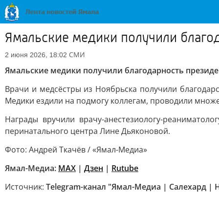
Ямальские медики получили благо
СМИ
2 июня 2026, 18:02
Ямальские медики получили благодарность презид
Врачи и медсёстры из Ноябрьска получили благодар
Медики ездили на подмогу коллегам, проводили множ
Награды вручили врачу-анестезиологу-реаниматоло
перинатального центра Лине Дьяконовой.
Фото: Андрей Ткачёв / «Ямал-Медиа»
Ямал-Медиа:
MAX
|
Дзен
|
Rutube
Источник:
Telegram-канал "Ямал-Медиа | Салехард |