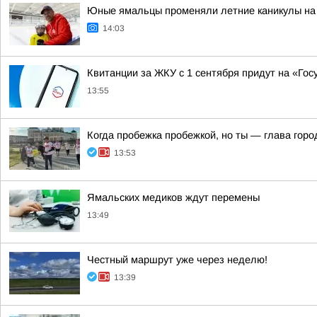
Юные ямальцы променяли летние каникулы на
14:03
Квитанции за ЖКУ с 1 сентября придут на «Гос
13:55
Когда пробежка пробежкой, но ты — глава горо
13:53
Ямальских медиков ждут перемены
13:49
Честный маршрут уже через неделю!
13:39