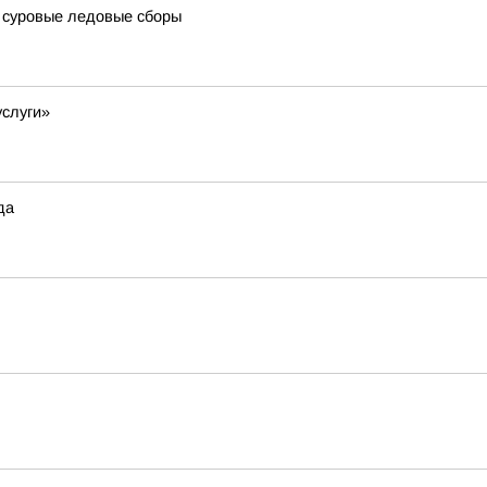
 суровые ледовые сборы
услуги»
да