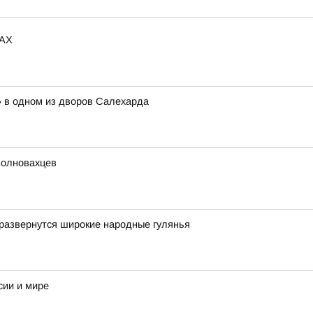
MAX
» в одном из дворов Салехарда
волновахцев
развернутся широкие народные гулянья
сии и мире