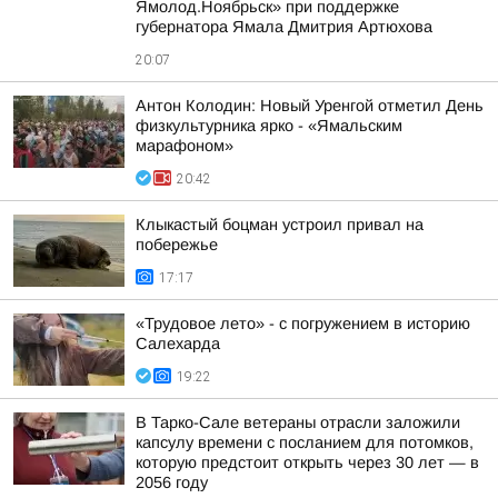
Ямолод.Ноябрьск» при поддержке
губернатора Ямала Дмитрия Артюхова
20:07
Антон Колодин: Новый Уренгой отметил День
физкультурника ярко - «Ямальским
марафоном»
20:42
Клыкастый боцман устроил привал на
побережье
17:17
«Трудовое лето» - с погружением в историю
Салехарда
19:22
В Тарко-Сале ветераны отрасли заложили
капсулу времени с посланием для потомков,
которую предстоит открыть через 30 лет — в
2056 году