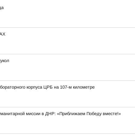
да
MAX
кукол
ораторного корпуса ЦРБ на 107-м километре
гуманитарной миссии в ДНР: «Приближаем Победу вместе!»