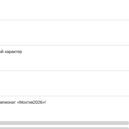
ый характер
емпионат «Мохтик2026»!