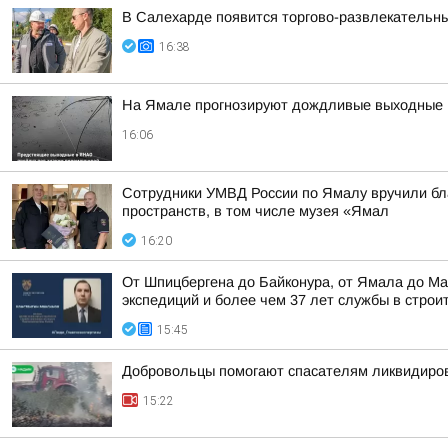
В Салехарде появится торгово-развлекательн
16:38
На Ямале прогнозируют дождливые выходные
16:06
Сотрудники УМВД России по Ямалу вручили бла
пространств, в том числе музея «Ямал
16:20
От Шпицбергена до Байконура, от Ямала до Ма
экспедиций и более чем 37 лет службы в строи
15:45
Добровольцы помогают спасателям ликвидиро
15:22