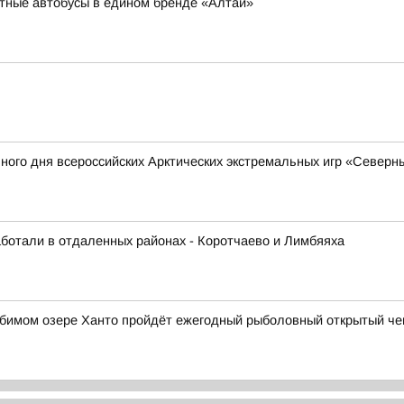
тные автобусы в едином бренде «Алтай»
ного дня всероссийских Арктических экстремальных игр «Северн
аботали в отдаленных районах - Коротчаево и Лимбяяха
любимом озере Ханто пройдёт ежегодный рыболовный открытый ч