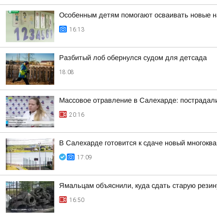
Особенным детям помогают осваивать новые 
16:13
Разбитый лоб обернулся судом для детсада
18:08
Массовое отравление в Салехарде: пострадали
20:16
В Салехарде готовится к сдаче новый многокв
17:09
Ямальцам объяснили, куда сдать старую резин
16:50