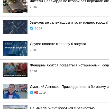
Жители Салехарда во второй раз передали ав
20:07
Уважаемые салехардцы и гости нашего города!
20:07
Другие новости к вечеру 6 августа
20:03
Женщины боятся показаться истеричками, когда
20:01
Дмитрий Артюхов: Присоединился к беговому 
19:24
На Ямале будут бороться с бедностью