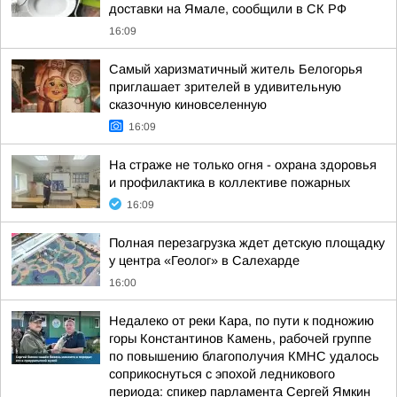
доставки на Ямале, сообщили в СК РФ
16:09
Самый харизматичный житель Белогорья
приглашает зрителей в удивительную
сказочную киновселенную
16:09
На страже не только огня - охрана здоровья
и профилактика в коллективе пожарных
16:09
Полная перезагрузка ждет детскую площадку
у центра «Геолог» в Салехарде
16:00
Недалеко от реки Кара, по пути к подножию
горы Константинов Камень, рабочей группе
по повышению благополучия КМНС удалось
соприкоснуться с эпохой ледникового
периода: спикер парламента Сергей Ямкин