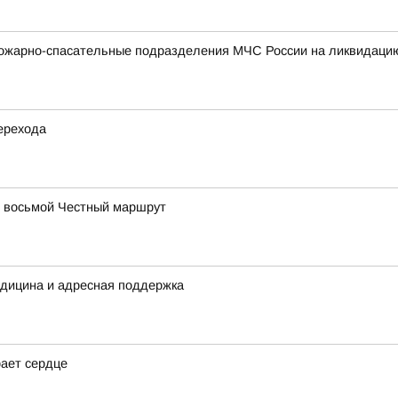
ожарно-спасательные подразделения МЧС России на ликвидацию
ерехода
в восьмой Честный маршрут
едицина и адресная поддержка
рает сердце