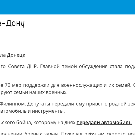
а-Дону
ила Донецк
ого Совета ДНР. Главной темой обсуждения стала под
ее 70 мер поддержки для военнослужащих и их семей. О
ируют семьи наших военных.
Филиппом. Депутаты передали ему привет с родной зем
 автомобиль и инструменты.
ьского бойца, которому на днях
передали автомобиль
ыполнении боевых задач. Пожелал ребятам скорого во