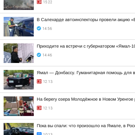
15:22
В Салехарде автоинспекторы провели акцию «
14:56
Приходите на встречи с губернатором «Ямал-1
14:46
Ямал — Донбассу. Гуманитарная помощь для 
12:13
На берегу озера Молодёжное в Новом Уренгое 
12:13
Пока вы спали: что произошло на Ямале, в Рос
10:13