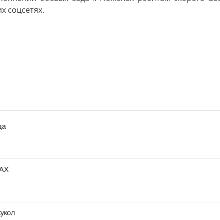
х соцсетях.
да
MAX
кукол