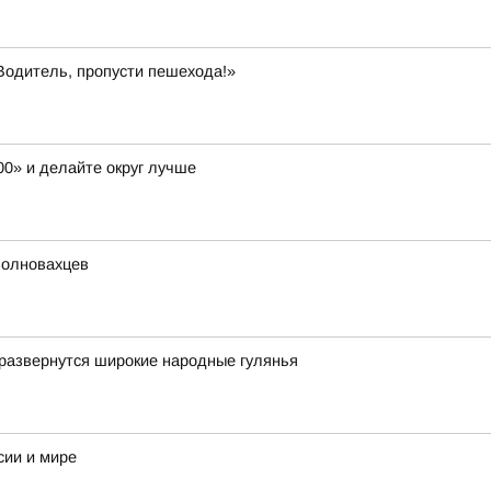
Водитель, пропусти пешехода!»
00» и делайте округ лучше
волновахцев
развернутся широкие народные гулянья
сии и мире