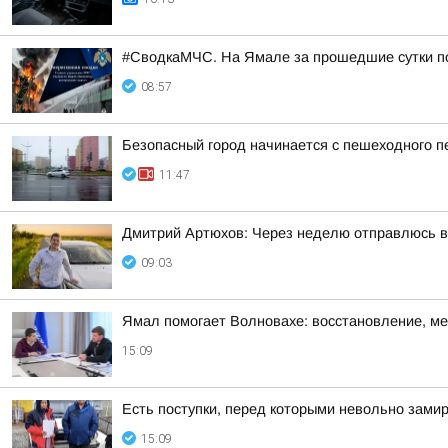
#СводкаМЧС. На Ямале за прошедшие сутки п
08:57
Безопасный город начинается с пешеходного п
11:47
Дмитрий Артюхов: Через неделю отправлюсь 
09:03
Ямал помогает Волновахе: восстановление, м
15:09
Есть поступки, перед которыми невольно зами
15:09