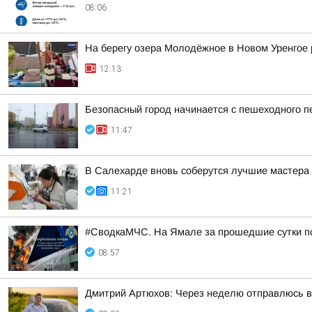
08:06
На берегу озера Молодёжное в Новом Уренгое 
12:13
Безопасный город начинается с пешеходного п
11:47
В Салехарде вновь соберутся лучшие мастера 
11:21
#СводкаМЧС. На Ямале за прошедшие сутки п
08:57
Дмитрий Артюхов: Через неделю отправлюсь 