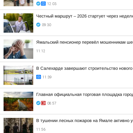
12:03
Честный маршрут – 2026 стартует через недел
09:30
Ямальский пенсионер перевёл мошенникам ше
11:12
В Салехарде завершают строительство нового
11:39
Главная официальная торговая площадка гор
08:57
В тушении лесных пожаров на Ямале активно 
11:56