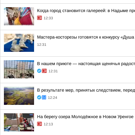
Когда город становится галереей: в Надыме п
12:33
Мастера-косторезы готовятся к конкурсу «Душ
12:31
В нашем приюте — настоящая щенячья радост
12:31
В результате мер, принятых следствием, пере
12:24
На берегу озера Молодёжное в Новом Уренгое
12:13