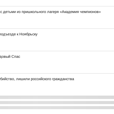
 с детьми из пришкольного лагеря «Академия чемпионов»
подъезде к Ноябрьску
едовый Спас
убийство, лишили российского гражданства