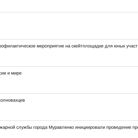
профилактическое мероприятие на скейтплощадке для юных учас
сии и мире
волновахцев
жарной службы города Муравленко инициировали проведение про