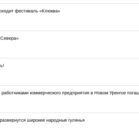
роходит фестиваль «Клюква»
а Севера»
ь!
д работниками коммерческого предприятия в Новом Уренгое пога
 развернутся широкие народные гулянья