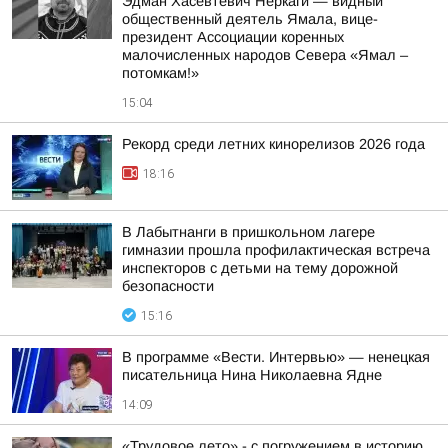
Эдман Хасевтевич Неркаги — видный
общественный деятель Ямала, вице-
президент Ассоциации коренных
малочисленных народов Севера «Ямал –
потомкам!»
15:04
Рекорд среди летних кинорелизов 2026 года
18:16
В Лабытнанги в пришкольном лагере
гимназии прошла профилактическая встреча
инспекторов с детьми на тему дорожной
безопасности
15:16
В программе «Вести. Интервью» — ненецкая
писательница Нина Николаевна Ядне
14:09
«Трудовое лето» - с погружением в историю