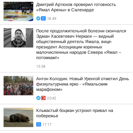
Дмитрий Артюхов проверил готовность
«Ямал Арены» в Салехарде
18:49
После продолжительной болезни скончался
Эдман Хасевтевич Неркаги — видный
общественный деятель Ямала, вице-
президент Ассоциации коренных
малочисленных народов Севера «Ямал –
потомкам!»
15:04
Антон Колодин: Новый Уренгой отметил День
физкультурника ярко - «Ямальским
марафоном»
20:42
Клыкастый боцман устроил привал на
побережье
17:17