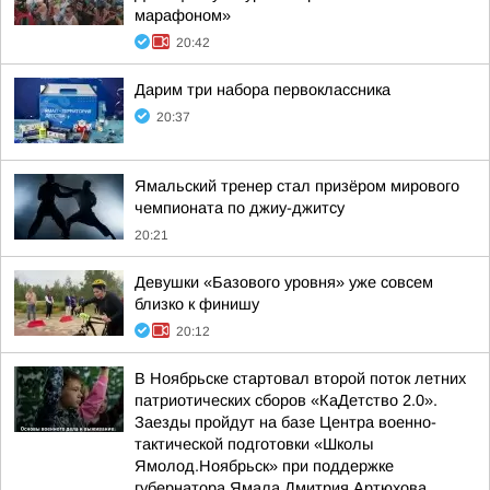
марафоном»
20:42
Дарим три набора первоклассника
20:37
Ямальский тренер стал призёром мирового
чемпионата по джиу-джитсу
20:21
Девушки «Базового уровня» уже совсем
близко к финишу
20:12
В Ноябрьске стартовал второй поток летних
патриотических сборов «КаДетство 2.0».
Заезды пройдут на базе Центра военно-
тактической подготовки «Школы
Ямолод.Ноябрьск» при поддержке
губернатора Ямала Дмитрия Артюхова