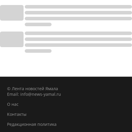
© Лента новостей Ямала
Email:
info@news-yamal.ru
О нас
Контакты
Редакционная политика